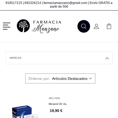
918517215
|
692326214
|
farmaciamanzano@gmail.com
| Envío GRATIS a
partir de 50€
Menú
Buscar
Mi Cuenta
Mi Ca
Buscar
MARCAS
Ordenar por:
MELAMIL
Melamil 30 mL
19,90 €