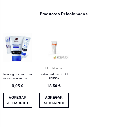
Productos Relacionados
LETI Pharma
Neutrogena crema de
Letiat4 defense facial
manos concentrada +
SPF50+
loción corporal + ne
9,95 €
18,50 €
AGREGAR
AGREGAR
AL CARRITO
AL CARRITO