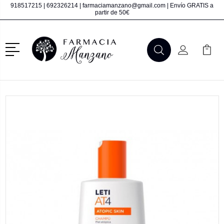
918517215
|
692326214
|
farmaciamanzano@gmail.com
| Envío GRATIS a
partir de 50€
Menú
Buscar
Mi Cuenta
Mi Ca
Buscar