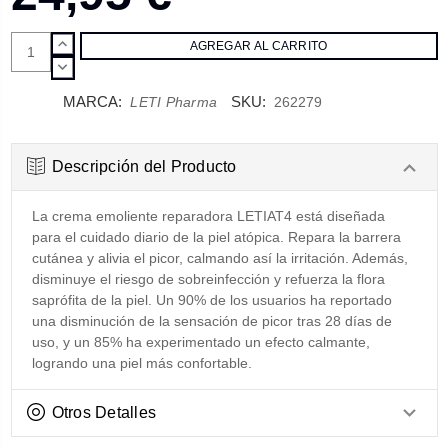
AUMENTAR
CANTIDAD:
DISMINUIR
CANTIDAD:
MARCA:
SKU:
LETI Pharma
262279
Descripción del Producto
La crema emoliente reparadora LETIAT4 está diseñada
para el cuidado diario de la piel atópica. Repara la barrera
cutánea y alivia el picor, calmando así la irritación. Además,
disminuye el riesgo de sobreinfección y refuerza la flora
saprófita de la piel. Un 90% de los usuarios ha reportado
una disminución de la sensación de picor tras 28 días de
uso, y un 85% ha experimentado un efecto calmante,
logrando una piel más confortable.
Otros Detalles