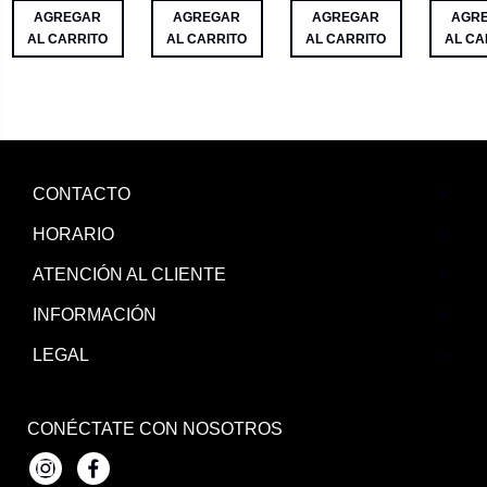
AGREGAR
AGREGAR
AGREGAR
AGR
AL CARRITO
AL CARRITO
AL CARRITO
AL CA
CONTACTO
HORARIO
ATENCIÓN AL CLIENTE
INFORMACIÓN
LEGAL
CONÉCTATE CON NOSOTROS
Instagram
Facebook