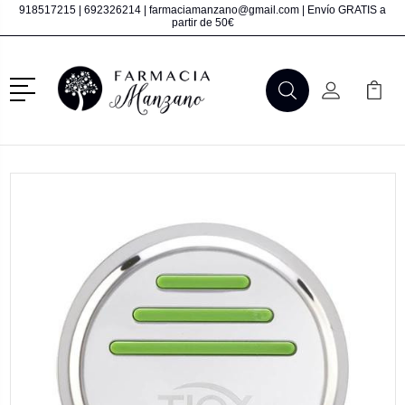
918517215
|
692326214
|
farmaciamanzano@gmail.com
| Envío GRATIS a
partir de 50€
Menú
Buscar
Mi Cuenta
Mi Ca
Buscar