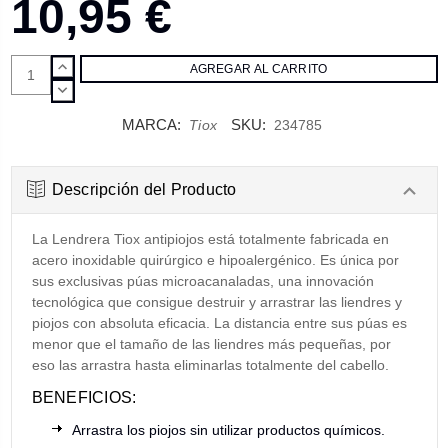
10,95 €
AUMENTAR
CANTIDAD:
DISMINUIR
CANTIDAD:
MARCA:
SKU:
Tiox
234785
Descripción del Producto
La Lendrera Tiox antipiojos está totalmente fabricada en
acero inoxidable quirúrgico e hipoalergénico. Es única por
sus exclusivas púas microacanaladas, una innovación
tecnológica que consigue destruir y arrastrar las liendres y
piojos con absoluta eficacia. La distancia entre sus púas es
menor que el tamaño de las liendres más pequeñas, por
eso las arrastra hasta eliminarlas totalmente del cabello.
BENEFICIOS:
Arrastra los piojos sin utilizar productos químicos.