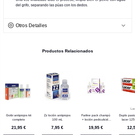
del grifo, separando las púas con los dedos.
Otros Detalles
Productos Relacionados
La
Goibi antipiojos kit
Zz loción antipiojos
Farline pack champú
Duplo pasta
completo
100 mL
+ loción pediculicida
lacer 125
antipiojos 200 mL
21,95 €
7,95 €
19,95 €
12,