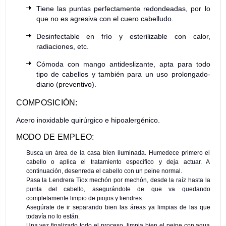
Tiene las puntas perfectamente redondeadas, por lo
que no es agresiva con el cuero cabelludo.
Desinfectable en frío y esterilizable con calor,
radiaciones, etc.
Cómoda con mango antideslizante, apta para todo
tipo de cabellos y también para un uso prolongado-
diario (preventivo).
COMPOSICIÓN:
Acero inoxidable quirúrgico e hipoalergénico.
MODO DE EMPLEO:
Busca un área de la casa bien iluminada. Humedece primero el
cabello o aplica el tratamiento específico y deja actuar. A
continuación, desenreda el cabello con un peine normal.
Pasa la Lendrera Tiox mechón por mechón, desde la raíz hasta la
punta del cabello, asegurándote de que va quedando
completamente limpio de piojos y liendres.
Asegúrate de ir separando bien las áreas ya limpias de las que
todavía no lo están.
Una vez finalizado todo el proceso, limpia bien el peine con agua