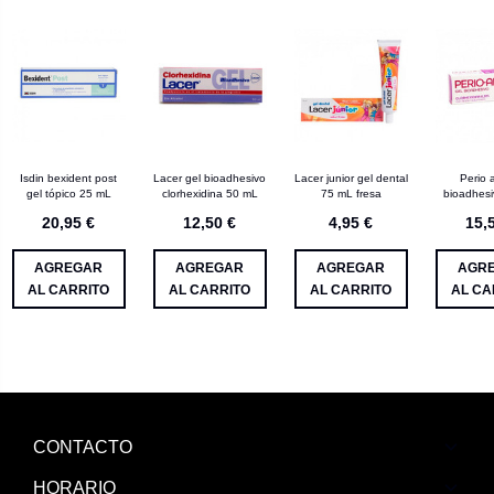
Isdin bexident post
Lacer gel bioadhesivo
Lacer junior gel dental
Perio 
gel tópico 25 mL
clorhexidina 50 mL
75 mL fresa
bioadhes
20,95 €
12,50 €
4,95 €
15,
AGREGAR
AGREGAR
AGREGAR
AGR
AL CARRITO
AL CARRITO
AL CARRITO
AL CA
CONTACTO
HORARIO