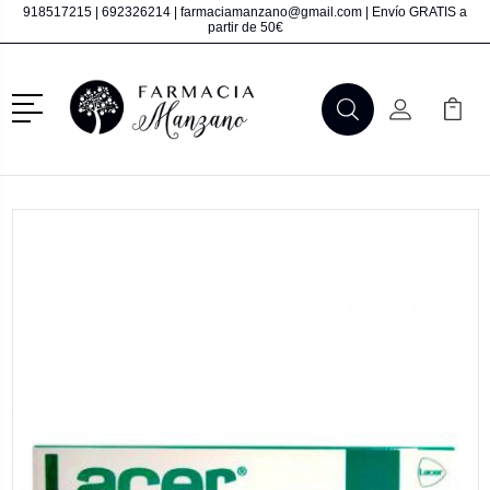
918517215
|
692326214
|
farmaciamanzano@gmail.com
| Envío GRATIS a
partir de 50€
Menú
Buscar
Mi Cuenta
Mi Ca
Buscar