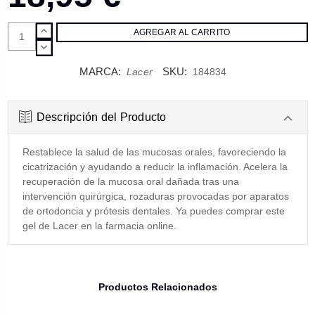
AUMENTAR
CANTIDAD:
DISMINUIR
CANTIDAD:
MARCA:
SKU:
Lacer
184834
Descripción del Producto
Restablece la salud de las mucosas orales, favoreciendo la
cicatrización y ayudando a reducir la inflamación. Acelera la
recuperación de la mucosa oral dañada tras una
intervención quirúrgica, rozaduras provocadas por aparatos
de ortodoncia y prótesis dentales. Ya puedes comprar este
gel de Lacer en la farmacia online.
Productos Relacionados