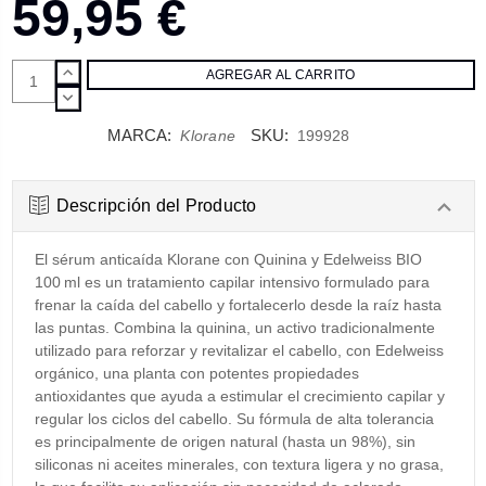
59,95 €
AUMENTAR
CANTIDAD:
DISMINUIR
CANTIDAD:
MARCA:
SKU:
Klorane
199928
Descripción del Producto
El sérum anticaída Klorane con Quinina y Edelweiss BIO
100 ml es un tratamiento capilar intensivo formulado para
frenar la caída del cabello y fortalecerlo desde la raíz hasta
las puntas. Combina la quinina, un activo tradicionalmente
utilizado para reforzar y revitalizar el cabello, con Edelweiss
orgánico, una planta con potentes propiedades
antioxidantes que ayuda a estimular el crecimiento capilar y
regular los ciclos del cabello. Su fórmula de alta tolerancia
es principalmente de origen natural (hasta un 98%), sin
siliconas ni aceites minerales, con textura ligera y no grasa,