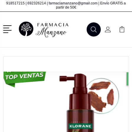
918517215
|
692326214
|
farmaciamanzano@gmail.com
| Envío GRATIS a
partir de 50€
Menú
Buscar
Mi Cuenta
Mi Ca
Buscar