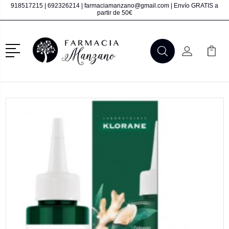
918517215
|
692326214
|
farmaciamanzano@gmail.com
| Envío GRATIS a
partir de 50€
Menú
Buscar
Mi Cuenta
Mi Ca
Buscar