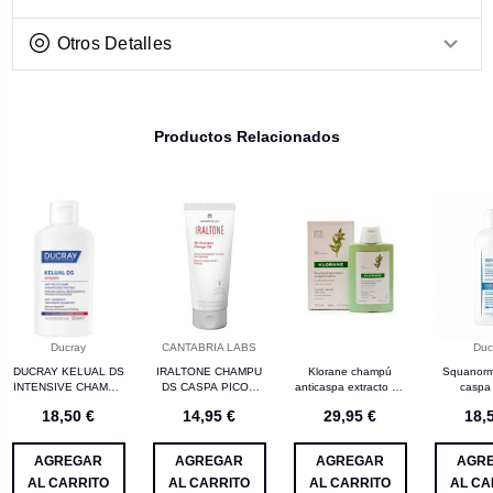
Otros Detalles
Productos Relacionados
Ducray
CANTABRIA LABS
Duc
DUCRAY KELUAL DS
IRALTONE CHAMPU
Klorane champú
Squanor
INTENSIVE CHAMPU
DS CASPA PICOR
anticaspa extracto de
caspa
CASPA SEVERA
ROJECES
mirto 200 mL
18,50 €
14,95 €
29,95 €
18,
PICOR 100ML
DERMATITIS
SEBORREICA 200
ML
AGREGAR
AGREGAR
AGREGAR
AGR
AL CARRITO
AL CARRITO
AL CARRITO
AL CA