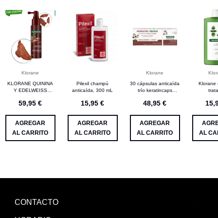
Klorane
Klorane
Klo
KLORANE QUININA
Pilexil champú
30 cápsulas anticaída
Klorane
Y EDELWEISS
anticaída, 300 mL
trío keratincaps
trat
SERUM ANTICAIDA
klorane
seborregu
59,95 €
15,95 €
48,95 €
15,
100 ML
ort
AGREGAR
AGREGAR
AGREGAR
AGR
AL CARRITO
AL CARRITO
AL CARRITO
AL CA
CONTACTO