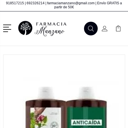
918517215
|
692326214
|
farmaciamanzano@gmail.com
| Envío GRATIS a
partir de 50€
Menú
Buscar
Mi Cuenta
Mi Ca
Buscar