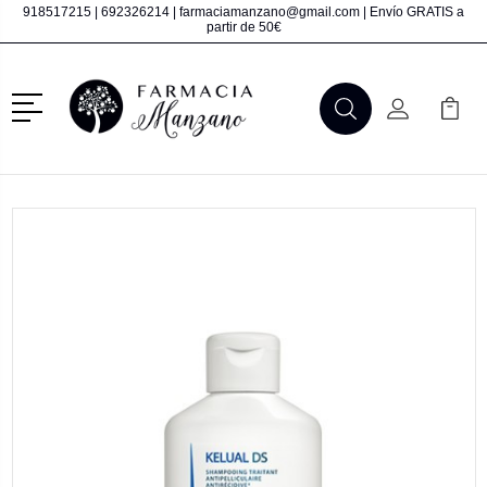
918517215
|
692326214
|
farmaciamanzano@gmail.com
| Envío GRATIS a
partir de 50€
Menú
Buscar
Mi Cuenta
Mi Ca
Buscar