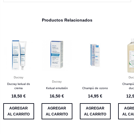
Productos Relacionados
Ducray
Duc
Ducray
Ducray kelual ds
Champú 
crema
Kelual emulsión
Champú de ozono
duc
18,50 €
16,50 €
14,95 €
12,
AGREGAR
AGREGAR
AGREGAR
AGR
AL CARRITO
AL CARRITO
AL CARRITO
AL CA