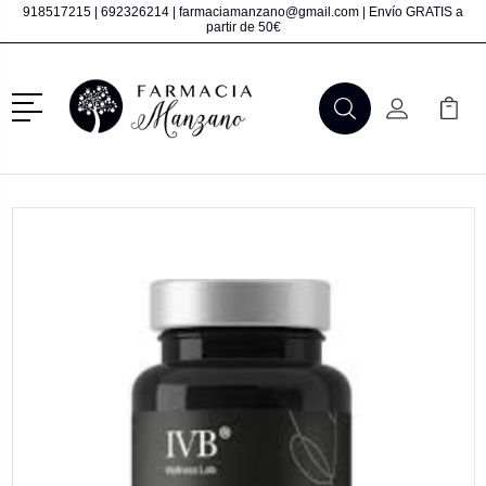
918517215
|
692326214
|
farmaciamanzano@gmail.com
| Envío GRATIS a
partir de 50€
Menú
Buscar
Mi Cuenta
Mi Ca
Buscar