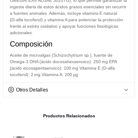
OMEGATEX® ALGAE 3020TG), lo que permite garantizar la
ingesta diaria de estos ácidos grasos esenciales sin recurrir
a fuentes animales. Además, incluye vitamina E natural
(D‑alfa tocoferol) y vitamina A para potenciar la protección
frente al estrés oxidativo y apoyar funciones fisiológicas
adicionales.
Composición
Aceite de microalgas (Schizochytrium sp.): fuente de
Omega‑3 DHA (ácido docosahexaenoico): 250 mg EPA
(ácido eicosapentaenoico): 100 mg Vitamina E (D‑alfa
tocoferol): 2 mg Vitamina A: 200 µg
Otros Detalles
Productos Relacionados