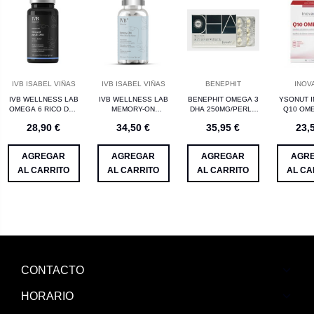
IVB ISABEL VIÑAS
IVB ISABEL VIÑAS
BENEPHIT
INOV
IVB WELLNESS LAB
IVB WELLNESS LAB
BENEPHIT OMEGA 3
YSONUT 
OMEGA 6 RICO DHA
MEMORY-ON
DHA 250MG/PERLA
Q10 OMEG
30 CAPS SIN
FUNCION COGNITIVA
60 PERLAS
CAPS
28,90 €
34,50 €
35,95 €
23,
GLUTEN
CON BACOPA 60
VEGETALES
CAPSULAS
AGREGAR
AGREGAR
AGREGAR
AGR
AL CARRITO
AL CARRITO
AL CARRITO
AL CA
CONTACTO
HORARIO