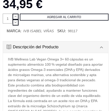
34,95 €
AUMENTAR
CANTIDAD:
DISMINUIR
CANTIDAD:
MARCA:
SKU:
IVB ISABEL VIÑAS
98117
Descripción del Producto
IVB Wellness Lab Vegan Omega 3+ 60 cápsulas es un
suplemento alimenticio 100 % vegetal diseñado para aportar
ácidos grasos Omega‑3 esenciales (DHA y EPA) derivados
de microalgas marinas, una alternativa sostenible y apta
para dietas veganas al omega‑3 tradicional de pescado.
Este producto combina alta biodisponibilidad con
ingredientes de calidad, ayudando a mantener funciones
clave del organismo dentro de un estilo de vida equilibrado.
La fórmula está centrada en un aceite rico en DHA y EPA
extraído de la microalga Schizochytrium sp (marca