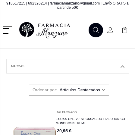
918517215
|
692326214
|
farmaciamanzano@gmail.com
| Envío GRATIS a
partir de 50€
Menú
Buscar
Mi Cuenta
Mi Ca
Buscar
MARCAS
Ordenar por:
ITALFARMACO
ESOXX ONE 20 STICKSACIDO HIALURONICO
MONODOSIS 10 ML
20,95 €