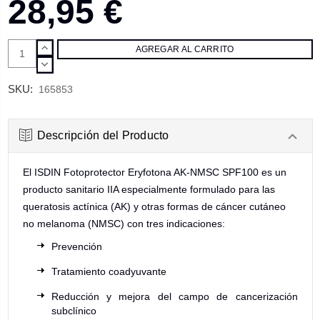
28,95 €
AUMENTAR
CANTIDAD:
DISMINUIR
CANTIDAD:
SKU:
165853
Descripción del Producto
El ISDIN Fotoprotector Eryfotona AK-NMSC SPF100 es un
producto sanitario IIA especialmente formulado para las
queratosis actínica (AK) y otras formas de cáncer cutáneo
no melanoma (NMSC) con tres indicaciones:
Prevención
Tratamiento coadyuvante
Reducción y mejora del campo de cancerización
subclínico