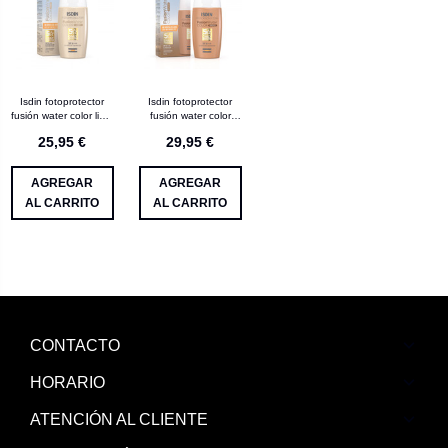
Isdin fotoprotector
Isdin fotoprotector
fusión water color light
fusión water color
SPF 50+ 50 mL
bronze SPF50+ 50
25,95 €
29,95 €
mL
AGREGAR
AGREGAR
AL CARRITO
AL CARRITO
CONTACTO
HORARIO
ATENCIÓN AL CLIENTE