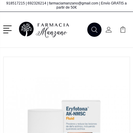
918517215
|
692326214
|
farmaciamanzano@gmail.com
| Envío GRATIS a
partir de 50€
Menú
Buscar
Mi Cuenta
Mi Ca
Buscar