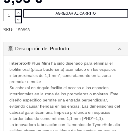
AUMENTAR
CANTIDAD:
DISMINUIR
CANTIDAD:
SKU:
150893
Descripción del Producto
Interprox® Plus Mini
ha sido diseñado para eliminar el
biofilm oral (placa bacteriana) acumulado en los espacios
interproximales de 1,1 mm*, concretamente en la zona
premolar o molar.
Su cabezal en ángulo facilita el acceso a los espacios
interdentales en la zona de los premolares o molares. Este
diseño específico permite una entrada perpendicular,
evitando causar heridas en las encías. Las dimensiones del
cabezal garantizan una limpieza profunda en espacios
interdentales de como mínimo 1,1 mm (PHD*=1,1).
La innovadora fabricación con filamentos de Tynex® de alta
calidad ofrece un mayor cuidado de las encías, ya que su