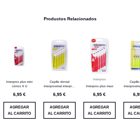
Productos Relacionados
Interprox
Interprox plus mini
Cepillo dental
Cepillo
cónico 6 U
interproximal interprox
Interprox plus maxi
interproxim
plus mini 6 U
mini
6,95 €
6,95 €
6,95 €
6,9
AGREGAR
AGREGAR
AGREGAR
AGR
AL CARRITO
AL CARRITO
AL CARRITO
AL CA