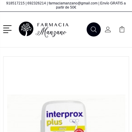
918517215
|
692326214
|
farmaciamanzano@gmail.com
| Envío GRATIS a
partir de 50€
Menú
Buscar
Mi Cuenta
Mi Ca
Buscar