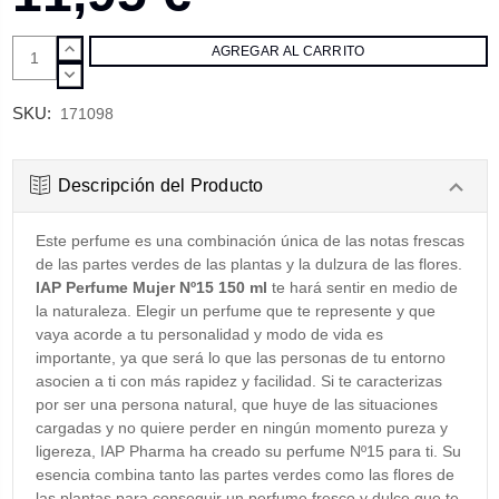
AUMENTAR
CANTIDAD:
DISMINUIR
CANTIDAD:
SKU:
171098
Descripción del Producto
Este perfume es una combinación única de las notas frescas
de las partes verdes de las plantas y la dulzura de las flores.
IAP Perfume Mujer Nº15 150 ml
te hará sentir en medio de
la naturaleza. Elegir un perfume que te represente y que
vaya acorde a tu personalidad y modo de vida es
importante, ya que será lo que las personas de tu entorno
asocien a ti con más rapidez y facilidad. Si te caracterizas
por ser una persona natural, que huye de las situaciones
cargadas y no quiere perder en ningún momento pureza y
ligereza, IAP Pharma ha creado su perfume Nº15 para ti. Su
esencia combina tanto las partes verdes como las flores de
las plantas para conseguir un perfume fresco y dulce que te