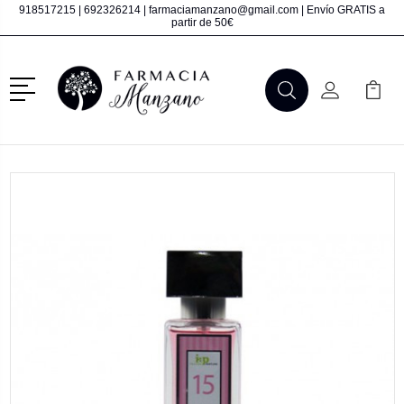
918517215
|
692326214
|
farmaciamanzano@gmail.com
| Envío GRATIS a
partir de 50€
Menú
Buscar
Mi Cuenta
Mi Ca
Buscar