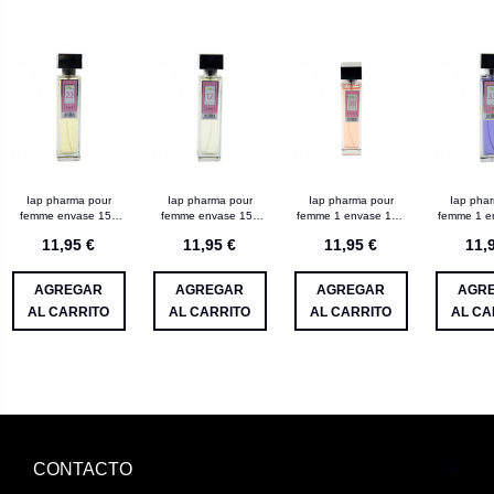
Iap pharma pour
Iap pharma pour
Iap pharma pour
Iap pha
femme envase 150
femme envase 150
femme 1 envase 150
femme 1 e
mL nº 22
mL nº 17
mL nº 30
mL n
11,95 €
11,95 €
11,95 €
11,
AGREGAR
AGREGAR
AGREGAR
AGR
AL CARRITO
AL CARRITO
AL CARRITO
AL CA
CONTACTO