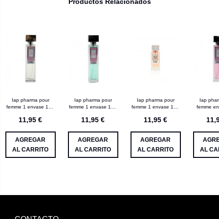
Productos Relacionados
Iap pharma pour
Iap pharma pour
Iap pharma pour
Iap pha
femme 1 envase 150
femme 1 envase 150
femme 1 envase 150
femme en
mL nº 21
mL nº 29
mL nº 32
mL n
11,95 €
11,95 €
11,95 €
11,
AGREGAR
AGREGAR
AGREGAR
AGR
AL CARRITO
AL CARRITO
AL CARRITO
AL CA