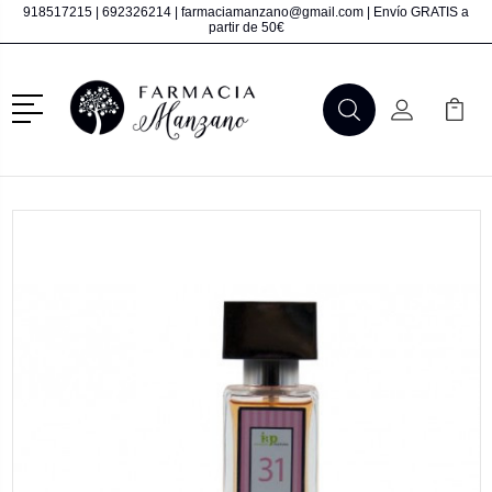
918517215
|
692326214
|
farmaciamanzano@gmail.com
| Envío GRATIS a
partir de 50€
Menú
Buscar
Mi Cuenta
Mi Ca
Buscar