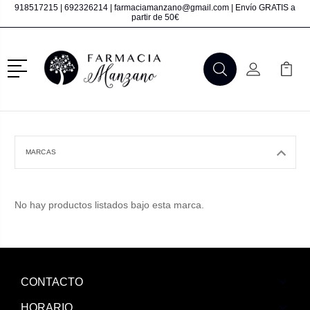
918517215
|
692326214
|
farmaciamanzano@gmail.com
| Envío GRATIS a
partir de 50€
Menú
Buscar
Mi Cuenta
Mi Ca
Buscar
MARCAS
No hay productos listados bajo esta marca.
CONTACTO
HORARIO