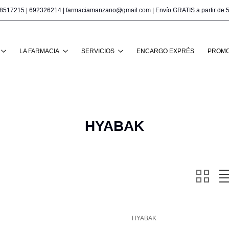
8517215
|
692326214
|
farmaciamanzano@gmail.com
| Envío GRATIS a partir de 
Buscar
LA FARMACIA
SERVICIOS
ENCARGO EXPRÉS
PROMO
HYABAK
HYABAK