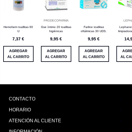
PRODECOFARMA
LEPH
Hemofarm toallitas 60
Gse íntimo 20 toallitas
Farline toallitas
Lephanet 
U
higiénicas
oftálmicas 30 UDS.
limpiador
7,37 €
9,95 €
9,95 €
14,
AGREGAR
AGREGAR
AGREGAR
AGR
AL CARRITO
AL CARRITO
AL CARRITO
AL CA
CONTACTO
HORARIO
ATENCIÓN AL CLIENTE
INFORMACIÓN