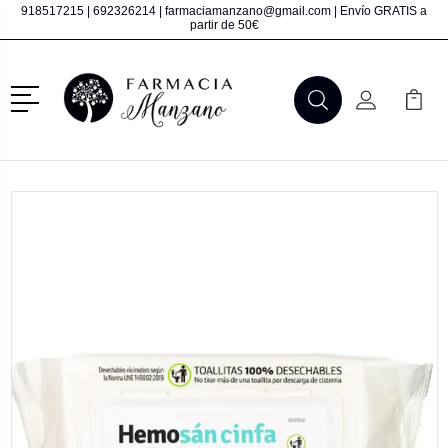
918517215
|
692326214
|
farmaciamanzano@gmail.com
| Envío GRATIS a
partir de 50€
Menú
Buscar
Mi Cuenta
Mi Ca
Buscar