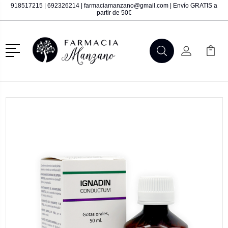
918517215
|
692326214
|
farmaciamanzano@gmail.com
| Envío GRATIS a
partir de 50€
Menú
Buscar
Mi Cuenta
Mi Ca
Buscar