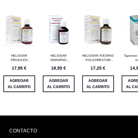
HELIOSAR
HELIOSAR
HELIOSAR ATESPAG
Taponoto
FRASULEN
DINASPAG
POLICHRESTUM
m
SENSOBIUM GOTAS
POLICHRESTUM
ATEMPERANS
17,95 €
18,95 €
17,25 €
14,
50 ML
DINAMIZANS GOTAS
GOTAS HOMEOSPA
50 ML
50ML
AGREGAR
AGREGAR
AGREGAR
AGR
AL CARRITO
AL CARRITO
AL CARRITO
AL CA
CONTACTO