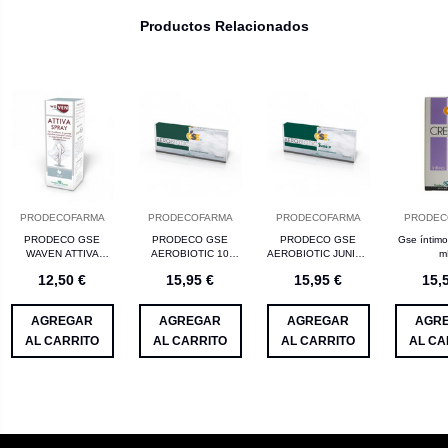
Productos Relacionados
PRODECOFARMA
PRODECOFARMA
PRODECOFARMA
PRODEC
PRODECO GSE
PRODECO GSE
PRODECO GSE
Gse íntim
WAVEN ATTIVA
AEROBIOTIC 10
AEROBIOTIC JUNIOR
m
SPRAY
AMPOLLAS PARA
10 AMPOLLAS PARA
12,50 €
15,95 €
15,95 €
15,
CIRCULACION 50 ML
AEROSOL 5 ML
AEROSOL 5 ML
AGREGAR
AGREGAR
AGREGAR
AGR
AL CARRITO
AL CARRITO
AL CARRITO
AL CA