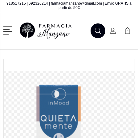
918517215
|
692326214
|
farmaciamanzano@gmail.com
| Envío GRATIS a
partir de 50€
Menú
Buscar
Mi Cuenta
Mi Ca
Buscar