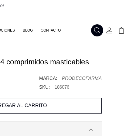
50€
CIONES
BLOG
CONTACTO
Buscar
Mi Cuenta
Mi Carr
 24 comprimidos masticables
MARCA:
PRODECOFARMA
SKU:
186076