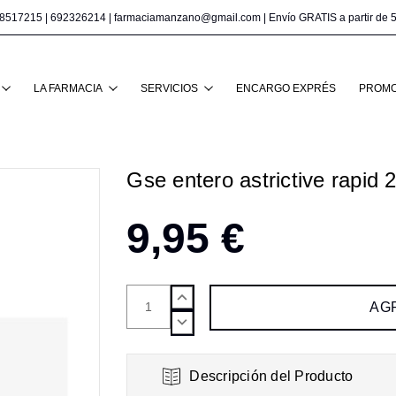
8517215
|
692326214
|
farmaciamanzano@gmail.com
| Envío GRATIS a partir de 
Buscar
LA FARMACIA
SERVICIOS
ENCARGO EXPRÉS
PROMO
Gse entero astrictive rapid
9,95 €
AUMENTAR
CANTIDAD:
DISMINUIR
CANTIDAD:
Descripción del Producto