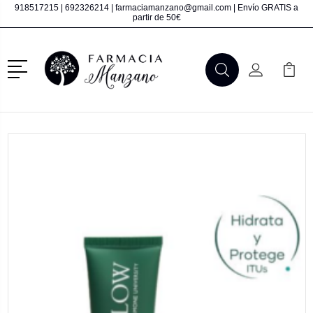
918517215
|
692326214
|
farmaciamanzano@gmail.com
| Envío GRATIS a
partir de 50€
Menú
Buscar
Mi Cuenta
Mi Ca
Buscar