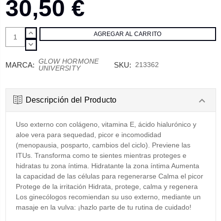
30,50 €
AUMENTAR
CANTIDAD:
DISMINUIR
CANTIDAD:
GLOW HORMONE
MARCA:
SKU:
213362
UNIVERSITY
Descripción del Producto
Uso externo con colágeno, vitamina E, ácido hialurónico y
aloe vera para sequedad, picor e incomodidad
(menopausia, posparto, cambios del ciclo). Previene las
ITUs. Transforma como te sientes mientras proteges e
hidratas tu zona íntima. Hidratante la zona íntima Aumenta
la capacidad de las células para regenerarse Calma el picor
Protege de la irritación Hidrata, protege, calma y regenera
Los ginecólogos recomiendan su uso externo, mediante un
masaje en la vulva: ¡hazlo parte de tu rutina de cuidado!