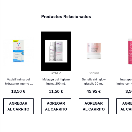
Productos Relacionados
GYNEA
Sensilis
Vagisil íntima gel
Melagyn gel higiene
Sensilis skin glow
Interapo
hidratante interno 5
íntima 200 mL
glycolic 50 mL
íntimo con 
mL 6 aplicadores
avena 
13,50 €
11,50 €
45,95 €
3,5
AGREGAR
AGREGAR
AGREGAR
AGR
AL CARRITO
AL CARRITO
AL CARRITO
AL CA