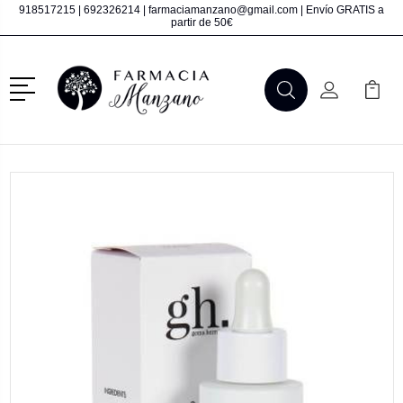
918517215
|
692326214
|
farmaciamanzano@gmail.com
| Envío GRATIS a
partir de 50€
Menú
Buscar
Mi Cuenta
Mi Ca
Buscar