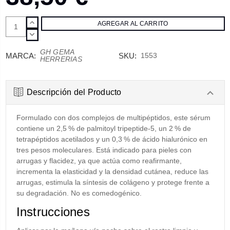
AUMENTAR
CANTIDAD:
DISMINUIR
CANTIDAD:
GH GEMA
MARCA:
SKU:
1553
HERRERIAS
Descripción del Producto
Formulado con dos complejos de
multipéptidos
, este
sérum
contiene un 2,5 % de
palmitoyl
tripeptide-5, un 2 % de
tetrapéptidos
acetilados y un 0,3 % de ácido hialurónico en
tres pesos moleculares. Está indicado para pieles con
arrugas y flacidez, ya que actúa como reafirmante,
incrementa la elasticidad y la densidad cutánea, reduce las
arrugas, estimula la síntesis de colágeno y protege frente a
su degradación. No es comedogénico.
Instrucciones