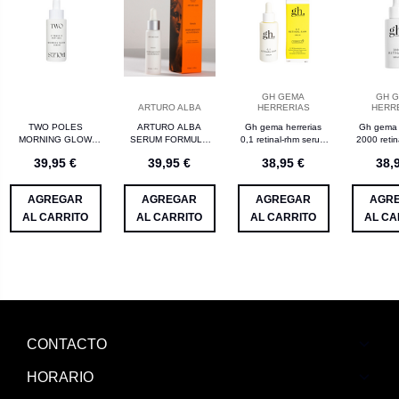
GH GEMA
GH 
ARTURO ALBA
HERRERIAS
HERR
TWO POLES
ARTURO ALBA
Gh gema herrerias
Gh gema 
MORNING GLOW
SERUM FORMULA
0,1 retinal-rhm serum
2000 retin
SERUM VITAMINA C
DESPIGMENTANTE
30 mL
30
39,95 €
39,95 €
38,95 €
38,
Y PEPTIDOS 30ML
ALTA POTENCIA
30ML
AGREGAR
AGREGAR
AGREGAR
AGR
AL CARRITO
AL CARRITO
AL CARRITO
AL CA
CONTACTO
HORARIO