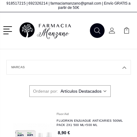
918517215
|
692326214
|
farmaciamanzano@gmail.com
| Envío GRATIS a
partir de 50€
Menú
Buscar
Mi Cuenta
Mi Ca
Buscar
MARCAS
Ordenar por:
Fluor Aid
FLUORKIN ENJUAGUE ANTICARIES 500ML
PACK 2X1 500 ML+500 ML
8,90 €