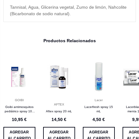
Tannisal, Agua, Glicerina vegetal, Zumo de limón, Nahcolite
(Bicarbonato de sodio natural).
Productos Relacionados
GOIBI
Lacer
AFTEX
Goibi antimosquitos
Lacerfresh spray 15
Lacerbla
pediátrico spray 100
Aftex spray 20 mL
mL
menta 
mL
10,95 €
14,50 €
4,50 €
9,9
AGREGAR
AGREGAR
AGREGAR
AGR
AL CARRITO
AL CARRITO
AL CARRITO
AL CA