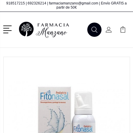
918517215
|
692326214
|
farmaciamanzano@gmail.com
| Envío GRATIS a
partir de 50€
Menú
Buscar
Mi Cuenta
Mi Ca
Buscar