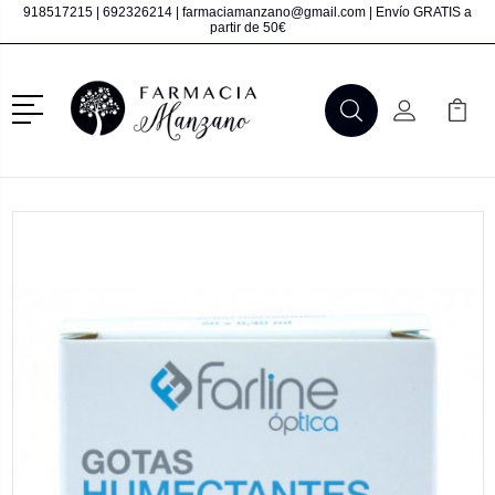
918517215
|
692326214
|
farmaciamanzano@gmail.com
| Envío GRATIS a
partir de 50€
Menú
Buscar
Mi Cuenta
Mi Ca
Buscar