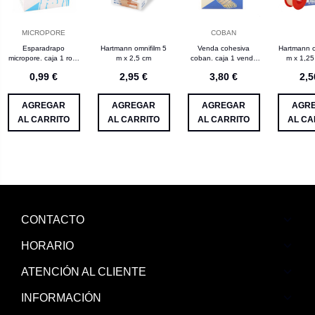
MICROPORE
COBAN
Esparadrapo
Hartmann omnifilm 5
Venda cohesiva
Hartmann o
micropore. caja 1 rollo
m x 2,5 cm
coban. caja 1 venda
m x 1,25
blanco (5 m x 2,5 cm)
piel (4,5 m x 7,5 cm)
0,99 €
2,95 €
3,80 €
2,5
AGREGAR
AGREGAR
AGREGAR
AGR
AL CARRITO
AL CARRITO
AL CARRITO
AL CA
CONTACTO
HORARIO
ATENCIÓN AL CLIENTE
INFORMACIÓN