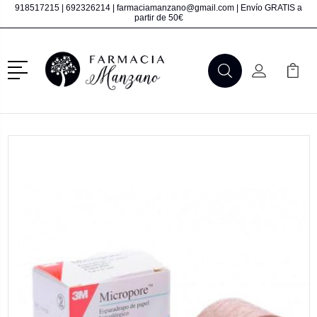
918517215
|
692326214
|
farmaciamanzano@gmail.com
| Envío GRATIS a
partir de 50€
Menú
Buscar
Mi Cuenta
Mi Ca
Buscar