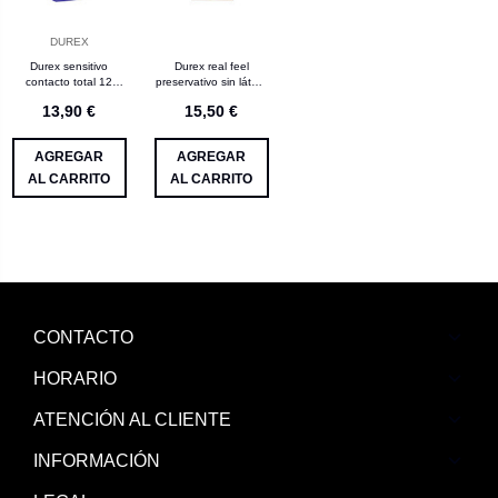
DUREX
Durex sensitivo
Durex real feel
contacto total 12
preservativo sin látex.
unidades
12 unidades
13,90 €
15,50 €
AGREGAR
AGREGAR
AL CARRITO
AL CARRITO
CONTACTO
HORARIO
ATENCIÓN AL CLIENTE
INFORMACIÓN