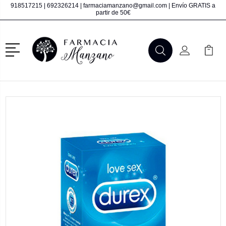
918517215
|
692326214
|
farmaciamanzano@gmail.com
| Envío GRATIS a
partir de 50€
Menú
Buscar
Mi Cuenta
Mi Ca
Buscar