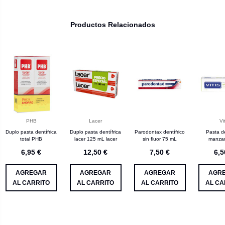
Productos Relacionados
PHB
Lacer
Vit
Duplo pasta dentífrica
Duplo pasta dentífrica
Parodontax dentífrico
Pasta de
total PHB
lacer 125 mL lacer
sin fluor 75 mL
manzan
6,95 €
12,50 €
7,50 €
6,5
AGREGAR
AGREGAR
AGREGAR
AGR
AL CARRITO
AL CARRITO
AL CARRITO
AL CA