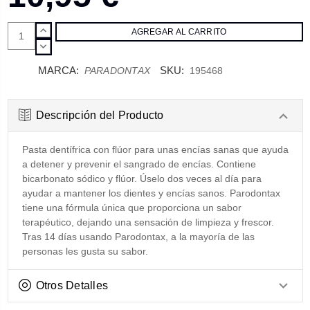
AUMENTAR
CANTIDAD:
DISMINUIR
CANTIDAD:
MARCA:
SKU:
PARADONTAX
195468
Descripción del Producto
Pasta dentífrica con flúor para unas encías sanas que ayuda
a detener y prevenir el sangrado de encías. Contiene
bicarbonato sódico y flúor. Úselo dos veces al día para
ayudar a mantener los dientes y encías sanos. Parodontax
tiene una fórmula única que proporciona un sabor
terapéutico, dejando una sensación de limpieza y frescor.
Tras 14 días usando Parodontax, a la mayoría de las
personas les gusta su sabor.
Otros Detalles