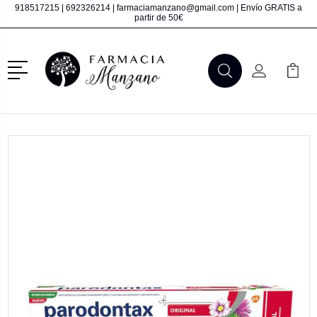
918517215
|
692326214
|
farmaciamanzano@gmail.com
| Envío GRATIS a
partir de 50€
Menú
Buscar
Mi Cuenta
Mi Ca
Buscar