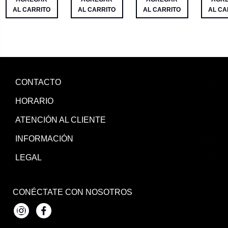
AL CARRITO
AL CARRITO
AL CARRITO
AL CA
CONTACTO
HORARIO
ATENCIÓN AL CLIENTE
INFORMACIÓN
LEGAL
CONÉCTATE CON NOSOTROS
Instagram
Facebook