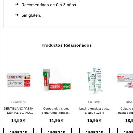
Recomendada de 0 a 3 años.
Sin gluten.
Productos Relacionados
Dentiblanc
LUTSINE
DIA
DENTIBLANC PASTA
Corega ultra crema
Lutsine eryplast pasta
Colgate 
DENTAL BLANQ
extra fuerte adhesivo
al agua 125 g
pasta dent
2X100ML
prótesis dental 40 g
14,50 €
11,95 €
15,95 €
18,
AGREGAR
AGREGAR
AGREGAR
AGR