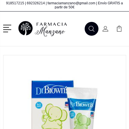
918517215
|
692326214
|
farmaciamanzano@gmail.com
| Envío GRATIS a
partir de 50€
Menú
Buscar
Mi Cuenta
Mi Ca
Buscar