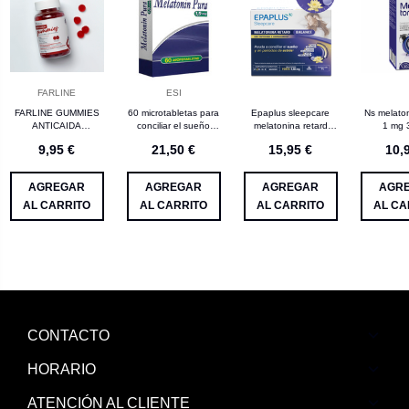
FARLINE
ESI
FARLINE GUMMIES
60 microtabletas para
Epaplus sleepcare
Ns melato
ANTICAIDA
conciliar el sueño
melatonina retard
1 mg 
CABELLO Y UÑAS
melatonin pura esi
balance 60
9,95 €
21,50 €
15,95 €
10,
60 GUMMIES
comprimidos
AGREGAR
AGREGAR
AGREGAR
AGR
AL CARRITO
AL CARRITO
AL CARRITO
AL CA
CONTACTO
HORARIO
ATENCIÓN AL CLIENTE