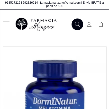
918517215
|
692326214
|
farmaciamanzano@gmail.com
| Envío GRATIS a
partir de 50€
Menú
Buscar
Mi Cuenta
Mi Ca
Buscar