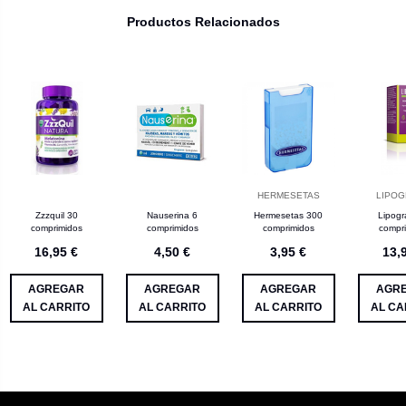
Productos Relacionados
HERMESETAS
LIPOG
Zzzquil 30
Nauserina 6
Hermesetas 300
Lipogr
comprimidos
comprimidos
comprimidos
compr
16,95 €
4,50 €
3,95 €
13,
AGREGAR
AGREGAR
AGREGAR
AGR
AL CARRITO
AL CARRITO
AL CARRITO
AL CA