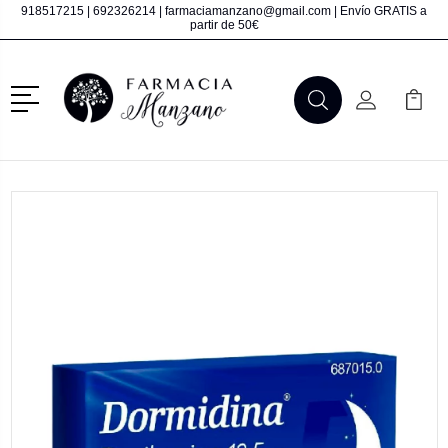
918517215
|
692326214
|
farmaciamanzano@gmail.com
| Envío GRATIS a
partir de 50€
Menú
Buscar
Mi Cuenta
Mi Ca
Buscar