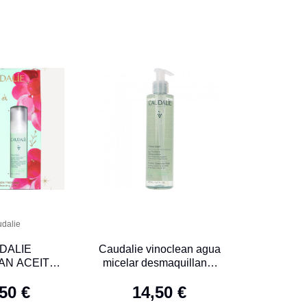
dalie
DALIE
Caudalie vinoclean agua
AN ACEITE
micelar desmaquillante
UILLANTE
200 mL
50 €
14,50 €
OOF 75ML