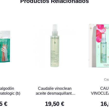
Productos Relacionados
Cau
 algodón
Caudalie vinoclean
CAU
atologic (b)
aceite desmaquillante
VINOCLE
150 mL
DESMAQ
5 €
19,50 €
16,
WATERPR