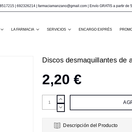
8517215
|
692326214
|
farmaciamanzano@gmail.com
| Envío GRATIS a partir de 
Buscar
LA FARMACIA
SERVICIOS
ENCARGO EXPRÉS
PROMO
Discos desmaquillantes de 
2,20 €
AUMENTAR
CANTIDAD:
DISMINUIR
CANTIDAD:
Descripción del Producto