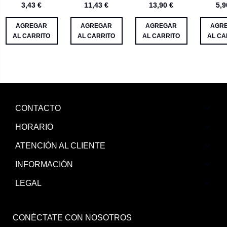
3,43 €
11,43 €
13,90 €
5,9
10 m
AGREGAR
AGREGAR
AGREGAR
AGR
AL CARRITO
AL CARRITO
AL CARRITO
AL CA
CONTACTO
HORARIO
ATENCIÓN AL CLIENTE
INFORMACIÓN
LEGAL
CONÉCTATE CON NOSOTROS