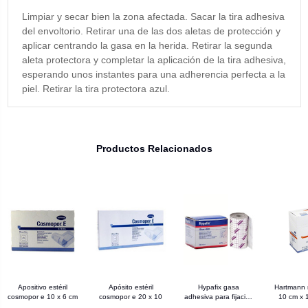
Limpiar y secar bien la zona afectada. Sacar la tira adhesiva
del envoltorio. Retirar una de las dos aletas de protección y
aplicar centrando la gasa en la herida. Retirar la segunda
aleta protectora y completar la aplicación de la tira adhesiva,
esperando unos instantes para una adherencia perfecta a la
piel. Retirar la tira protectora azul.
Productos Relacionados
Apositivo estéril
Apósito estéril
Hypafix gasa
Hartmann
cosmopor e 10 x 6 cm
cosmopor e 20 x 10
adhesiva para fijación
10 cm x 
de apósitos 10 cm x
sobres 