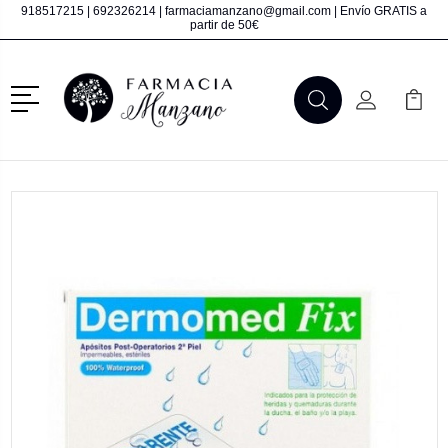
918517215
|
692326214
|
farmaciamanzano@gmail.com
| Envío GRATIS a
partir de 50€
Menú
Buscar
Mi Cuenta
Mi Ca
Buscar