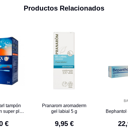
Productos Relacionados
B
arl tampón
Pranarom aromaderm
 super plus
gel labial 5 g
Bephantol
 U
0 €
9,95 €
22,