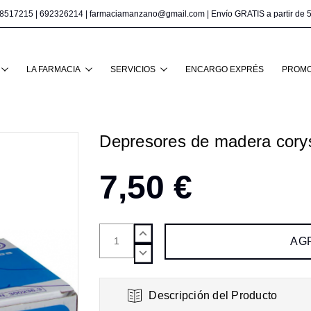
8517215
|
692326214
|
farmaciamanzano@gmail.com
| Envío GRATIS a partir de 
Buscar
LA FARMACIA
SERVICIOS
ENCARGO EXPRÉS
PROMO
Depresores de madera cory
7,50 €
AUMENTAR
CANTIDAD:
DISMINUIR
CANTIDAD:
Descripción del Producto