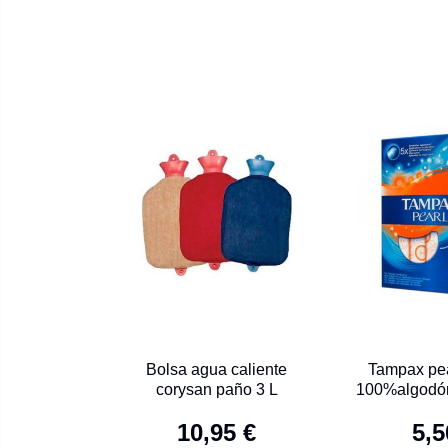
Bolsa agua caliente
Tampax pe
corysan paño 3 L
100%algodón
24
10,95 €
5,5