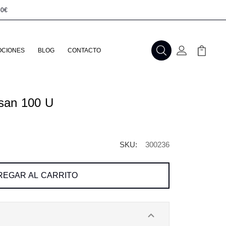
50€
CIONES
BLOG
CONTACTO
Buscar
Mi Cuenta
Mi Carr
san 100 U
SKU:
300236