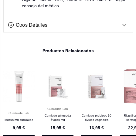
consejo del médico.
Otros Detalles
Productos Relacionados
Cumlaude Lab
Cumlaude Lab
Cumlade gineseda
Cumlade prebiotic 10
Rilastil
Mucus md cumlaude
óvulos md
óvulos vaginales
seroto
caps
9,95 €
15,95 €
16,95 €
22,