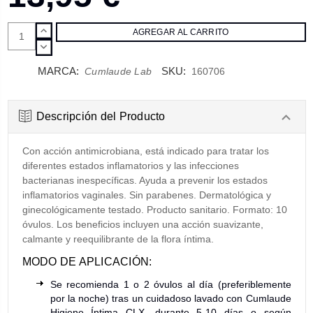
AUMENTAR
CANTIDAD:
DISMINUIR
CANTIDAD:
MARCA:
SKU:
Cumlaude Lab
160706
Descripción del Producto
Con acción antimicrobiana, está indicado para tratar los
diferentes estados inflamatorios y las infecciones
bacterianas inespecíficas. Ayuda a prevenir los estados
inflamatorios vaginales. Sin parabenes. Dermatológica y
ginecológicamente testado. Producto sanitario. Formato: 10
óvulos. Los beneficios incluyen una acción suavizante,
calmante y reequilibrante de la flora íntima.
MODO DE APLICACIÓN:
Se recomienda 1 o 2 óvulos al día (preferiblemente
por la noche) tras un cuidadoso lavado con Cumlaude
Higiene Íntima CLX, durante 5-10 días o según