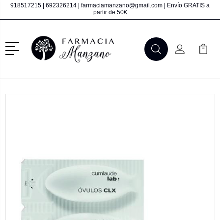
918517215
|
692326214
|
farmaciamanzano@gmail.com
| Envío GRATIS a
partir de 50€
Menú
Buscar
Mi Cuenta
Mi Ca
Buscar