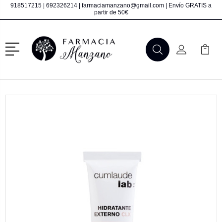
918517215
|
692326214
|
farmaciamanzano@gmail.com
| Envío GRATIS a
partir de 50€
Menú
Buscar
Mi Cuenta
Mi Ca
Buscar