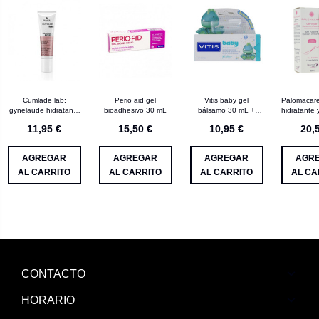
Cumlade lab:
Perio aid gel
Vitis baby gel
Palomacare
gynelaude hidratante
bioadhesivo 30 mL
bálsamo 30 mL +
hidratante 
externo 30 mL
dedal
30
11,95 €
15,50 €
10,95 €
20,
AGREGAR
AGREGAR
AGREGAR
AGR
AL CARRITO
AL CARRITO
AL CARRITO
AL CA
CONTACTO
HORARIO