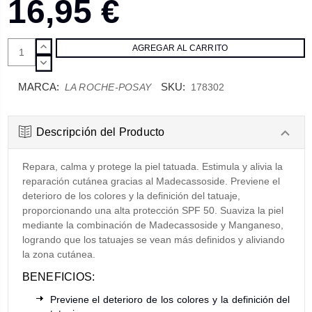
16,95 €
AUMENTAR
CANTIDAD:
DISMINUIR
CANTIDAD:
MARCA:
SKU:
LA ROCHE-POSAY
178302
Descripción del Producto
Repara, calma y protege la piel tatuada. Estimula y alivia la
reparación cutánea gracias al Madecassoside. Previene el
deterioro de los colores y la definición del tatuaje,
proporcionando una alta protección SPF 50. Suaviza la piel
mediante la combinación de Madecassoside y Manganeso,
logrando que los tatuajes se vean más definidos y aliviando
la zona cutánea.
BENEFICIOS:
Previene el deterioro de los colores y la definición del