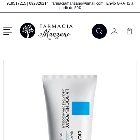
918517215
|
692326214
|
farmaciamanzano@gmail.com
| Envío GRATIS a
partir de 50€
Menú
Buscar
Mi Cuenta
Mi Ca
Buscar