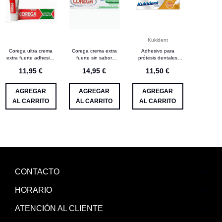
Kukident
Corega ultra crema
Corega crema extra
Adhesivo para
extra fuerte adhesivo
fuerte sin sabor
prótesis dentales
prótesis dental 40 g
adhesivo prótesis
efecto sellado
11,95 €
14,95 €
11,50 €
dental (a)
kukident
AGREGAR
AGREGAR
AGREGAR
AL CARRITO
AL CARRITO
AL CARRITO
CONTACTO
HORARIO
ATENCIÓN AL CLIENTE