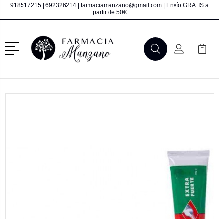
918517215
|
692326214
|
farmaciamanzano@gmail.com
| Envío GRATIS a
partir de 50€
Menú
Buscar
Mi Cuenta
Mi Ca
Buscar