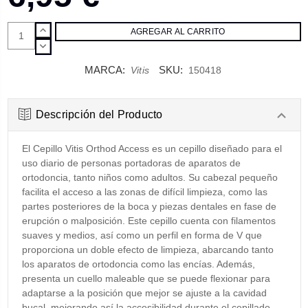
AUMENTAR
CANTIDAD:
DISMINUIR
CANTIDAD:
MARCA:
SKU:
Vitis
150418
Descripción del Producto
El Cepillo Vitis Orthod Access es un cepillo diseñado para el
uso diario de personas portadoras de aparatos de
ortodoncia, tanto niños como adultos. Su cabezal pequeño
facilita el acceso a las zonas de difícil limpieza, como las
partes posteriores de la boca y piezas dentales en fase de
erupción o malposición. Este cepillo cuenta con filamentos
suaves y medios, así como un perfil en forma de V que
proporciona un doble efecto de limpieza, abarcando tanto
los aparatos de ortodoncia como las encías. Además,
presenta un cuello maleable que se puede flexionar para
adaptarse a la posición que mejor se ajuste a la cavidad
bucal, mejorando así la accesibilidad durante el cepillado.