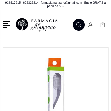
918517215
|
692326214
|
farmaciamanzano@gmail.com
| Envío GRATIS a
partir de 50€
Menú
Buscar
Mi Cuenta
Mi Ca
Buscar