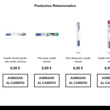
Productos Relacionados
Vitis
Vit
Cepillo dental adulto
Vitis baby cepillo
Vitis ultrasuave cepillo
Cepillo de
vitis medio aCCess
dental
dental
vit
5,50 €
5,50 €
6,50 €
6,5
AGREGAR
AGREGAR
AGREGAR
AGR
AL CARRITO
AL CARRITO
AL CARRITO
AL CA