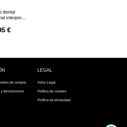
o dental
mal interprox
mini 6 U
95 €
ÓN
LEGAL
erales de compra
Aviso Legal
s y devoluciones
Política de cookies
Política de privacidad