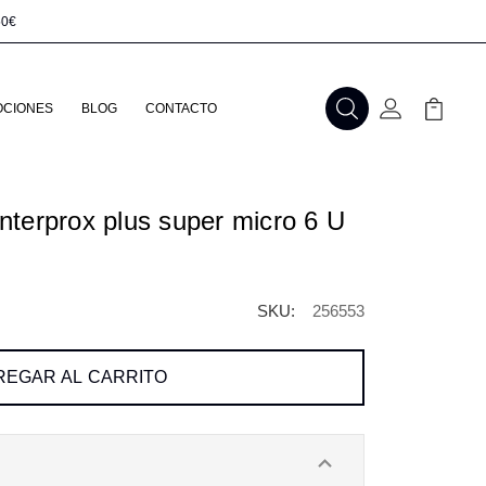
50€
CIONES
BLOG
CONTACTO
Buscar
Mi Cuenta
Mi Carr
 interprox plus super micro 6 U
SKU:
256553