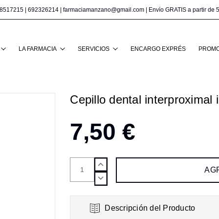
8517215
|
692326214
|
farmaciamanzano@gmail.com
| Envío GRATIS a partir de 
Buscar
LA FARMACIA
SERVICIOS
ENCARGO EXPRÉS
PROMO
Cepillo dental interproximal
7,50 €
AUMENTAR
CANTIDAD:
DISMINUIR
CANTIDAD:
Descripción del Producto