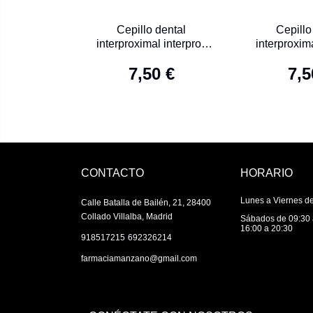
Cepillo dental
Cepillo
interproximal interprox
interproxima
plus micro 6 U
micr
7,50 €
7,5
CONTACTO
HORARIO
Lunes a Viernes de
Calle Batalla de Bailén, 21, 28400
Collado Villalba, Madrid
Sábados de 09:30 
16:00 a 20:30
|
918517215
692326214
farmaciamanzano@gmail.com