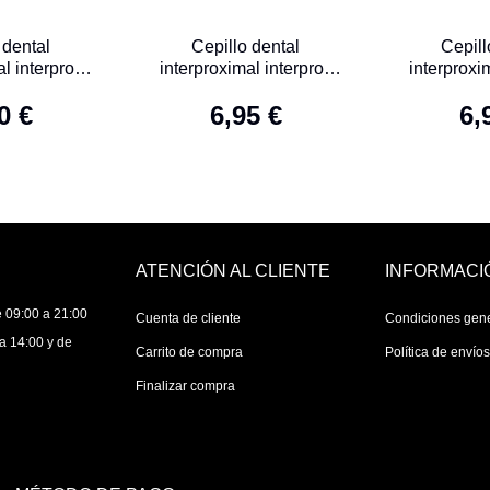
 dental
Cepillo dental
Cepill
l interprox
interproximal interprox
interproxi
o 6 U
plus nano 6 U
plus 
0 €
6,95 €
6,
ATENCIÓN AL CLIENTE
INFORMACI
 09:00 a 21:00
Cuenta de cliente
Condiciones gen
a 14:00 y de
Carrito de compra
Política de envío
Finalizar compra