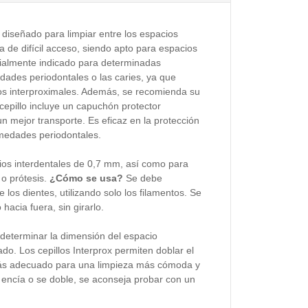
á diseñado para limpiar entre los espacios
na de difícil acceso, siendo apto para espacios
ecialmente indicado para determinadas
ades periodontales o las caries, ya que
ios interproximales. Además, se recomienda su
cepillo incluye un capuchón protector
un mejor transporte. Es eficaz en la protección
rmedades periodontales.
ios interdentales de 0,7 mm, así como para
 o prótesis.
¿Cómo se usa?
Se debe
e los dientes, utilizando solo los filamentos. Se
hacia fuera, sin girarlo.
 determinar la dimensión del espacio
uado. Los cepillos Interprox permiten doblar el
 más adecuado para una limpieza más cómoda y
a encía o se doble, se aconseja probar con un