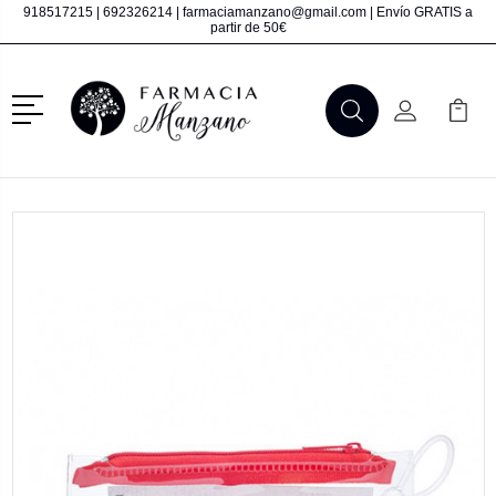
918517215
|
692326214
|
farmaciamanzano@gmail.com
| Envío GRATIS a
partir de 50€
Menú
Buscar
Mi Cuenta
Mi Ca
Buscar