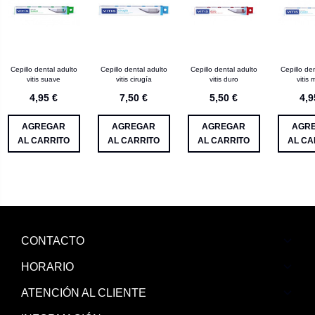
Cepillo dental adulto
Cepillo dental adulto
Cepillo dental adulto
Cepillo de
vitis suave
vitis cirugía
vitis duro
vitis
4,95 €
7,50 €
5,50 €
4,9
AGREGAR
AGREGAR
AGREGAR
AGR
AL CARRITO
AL CARRITO
AL CARRITO
AL CA
CONTACTO
HORARIO
ATENCIÓN AL CLIENTE