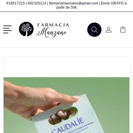
918517215
|
692326214
|
farmaciamanzano@gmail.com
| Envío GRATIS a
partir de 50€
Menú
Buscar
Mi Cuenta
Mi Ca
Buscar