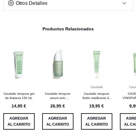
Otros Detalles
Productos Relacionados
Caudalie
Caud
Caudalie vinopure gel
Caudalie vinopure
Caudalie vinopure
CAUD
de limpieza 150 mL
serum anti-
fluido matificante 40
VINOPU
imperfeCCiones 30
mL
GRANOS
14,95 €
26,95 €
19,95 €
9,9
mL
AGREGAR
AGREGAR
AGREGAR
AGR
AL CARRITO
AL CARRITO
AL CARRITO
AL CA