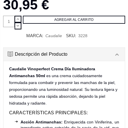
30,95 €
AUMENTAR
CANTIDAD:
DISMINUIR
CANTIDAD:
MARCA:
SKU:
Caudalie
3228
Descripción del Producto
Caudalie Vinoperfect Crema Día Iluminadora
Antimanchas 50ml
es una crema cuidadosamente
formulada para combatir y prevenir las manchas de la piel,
proporcionando una luminosidad natural. Su textura ligera y
sedosa permite una rápida absorción, dejando la piel
hidratada y radiante.
CARACTERÍSTICAS PRINCIPALES:
Acción Antimanchas:
Enriquecida con Viniferina, un
ingrediente activo extraído de la savia de la vid, que