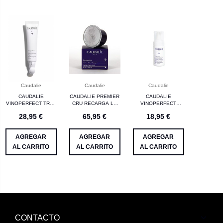
Caudalie
Caudalie
Caudalie
CAUDALIE
CAUDALIE PREMIER
CAUDALIE
VINOPERFECT TRAT
CRU RECARGA LA
VINOPERFECT
OJOS ILUMINADOR
CREMA 50ML
ESPUMA
28,95 €
65,95 €
18,95 €
15 ML
MICROPEELING 100
ML
AGREGAR
AGREGAR
AGREGAR
AL CARRITO
AL CARRITO
AL CARRITO
CONTACTO