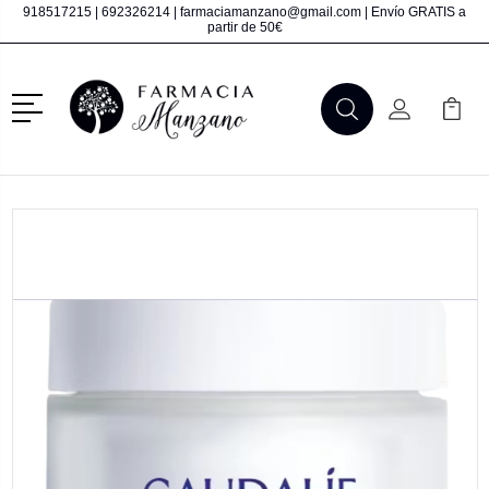
918517215
|
692326214
|
farmaciamanzano@gmail.com
| Envío GRATIS a
partir de 50€
Menú
Buscar
Mi Cuenta
Mi Ca
Buscar