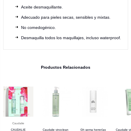
Aceite desmaquillante.
Adecuado para pieles secas, sensibles y mixtas.
No comedogénico.
Desmaquilla todos los maquillajes, incluso waterproof.
Productos Relacionados
Caudalie
CAUDALIE
Caudalie vinoclean
Gh gema herrerías
Caudalie v