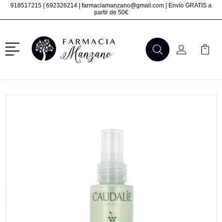
918517215
|
692326214
|
farmaciamanzano@gmail.com
| Envío GRATIS a
partir de 50€
Menú
Buscar
Mi Cuenta
Mi Ca
Buscar