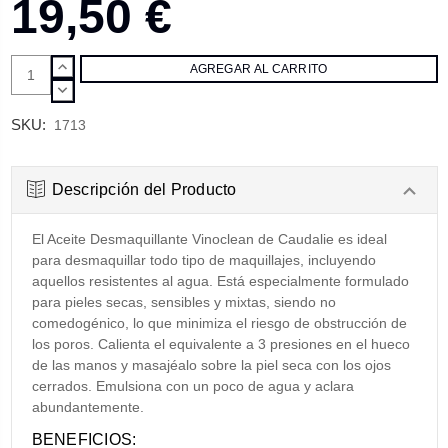
19,50 €
AUMENTAR
CANTIDAD:
DISMINUIR
CANTIDAD:
SKU:
1713
Descripción del Producto
El Aceite Desmaquillante Vinoclean de Caudalie es ideal
para desmaquillar todo tipo de maquillajes, incluyendo
aquellos resistentes al agua. Está especialmente formulado
para pieles secas, sensibles y mixtas, siendo no
comedogénico, lo que minimiza el riesgo de obstrucción de
los poros. Calienta el equivalente a 3 presiones en el hueco
de las manos y masajéalo sobre la piel seca con los ojos
cerrados. Emulsiona con un poco de agua y aclara
abundantemente.
BENEFICIOS: