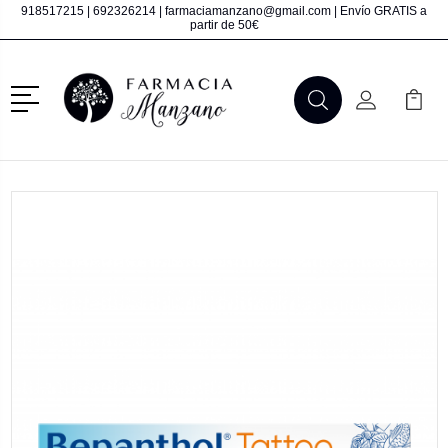
918517215
|
692326214
|
farmaciamanzano@gmail.com
| Envío GRATIS a
partir de 50€
Menú
Buscar
Mi Cuenta
Mi Ca
Buscar