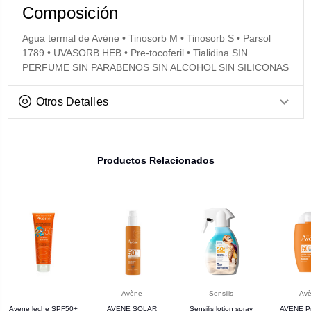
Composición
Agua termal de Avène • Tinosorb M • Tinosorb S • Parsol
1789 • UVASORB HEB • Pre-tocoferil • Tialidina SIN
PERFUME SIN PARABENOS SIN ALCOHOL SIN SILICONAS
Otros Detalles
Productos Relacionados
Avène
Sensilis
Av
Avene leche SPF50+
AVENE SOLAR
Sensilis lotion spray
AVENE Pr