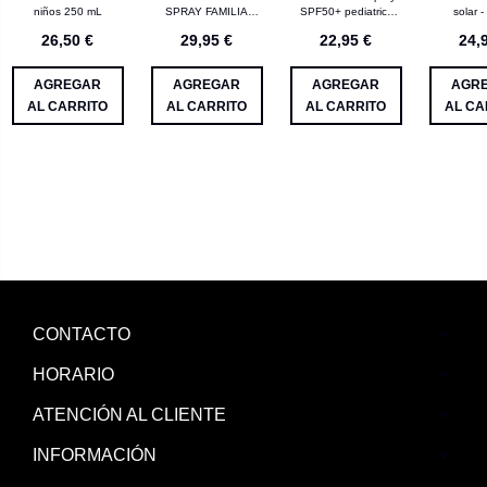
niños 250 mL
SPRAY FAMILIA
SPF50+ pediatrics
solar -
SPF50+RESISTANT
200 mL
sensibles U
26,50 €
29,95 €
22,95 €
24,
ARENA SUDOR
Invisible 
400ML
AGREGAR
AGREGAR
AGREGAR
AGR
AL CARRITO
AL CARRITO
AL CARRITO
AL CA
CONTACTO
HORARIO
ATENCIÓN AL CLIENTE
INFORMACIÓN