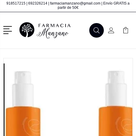
918517215
|
692326214
|
farmaciamanzano@gmail.com
| Envío GRATIS a
partir de 50€
Menú
Buscar
Mi Cuenta
Mi Ca
Buscar