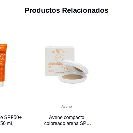
Productos Relacionados
Avène
he SPF50+
Avene compacto
250 mL
coloreado arena SPF
50+ 10 g