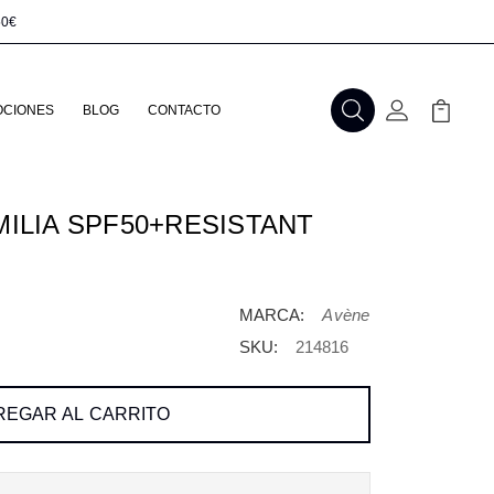
50€
CIONES
BLOG
CONTACTO
Buscar
Mi Cuenta
Mi Carr
ILIA SPF50+RESISTANT
MARCA:
Avène
SKU:
214816