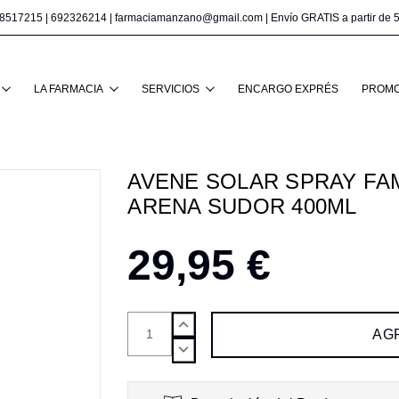
8517215
|
692326214
|
farmaciamanzano@gmail.com
| Envío GRATIS a partir de 
Buscar
LA FARMACIA
SERVICIOS
ENCARGO EXPRÉS
PROMO
AVENE SOLAR SPRAY FAM
ARENA SUDOR 400ML
29,95 €
AUMENTAR
CANTIDAD:
DISMINUIR
CANTIDAD: