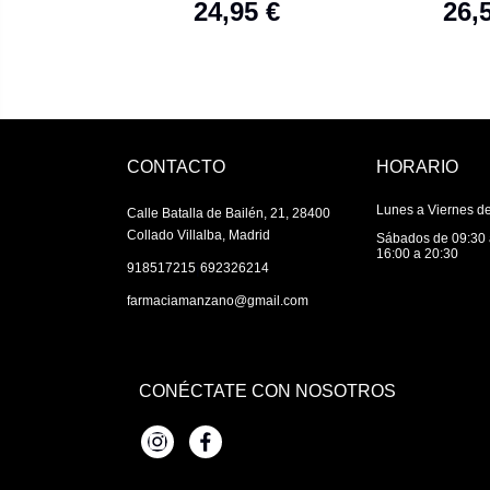
24,95 €
26,
200 ML
CONTACTO
HORARIO
Lunes a Viernes de
Calle Batalla de Bailén, 21, 28400
Collado Villalba, Madrid
Sábados de 09:30 
16:00 a 20:30
|
918517215
692326214
farmaciamanzano@gmail.com
CONÉCTATE CON NOSOTROS
Instagram
Facebook