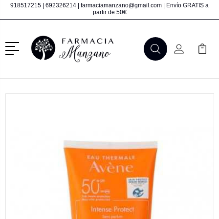
918517215
|
692326214
|
farmaciamanzano@gmail.com
| Envío GRATIS a
partir de 50€
Menú
Buscar
Mi Cuenta
Mi Ca
Buscar