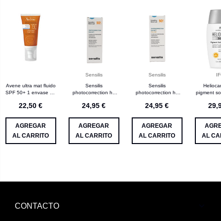
Sensilis
Sensilis
I
Avene ultra mat fluido
Sensilis
Sensilis
Helioca
SPF 50+ 1 envase 50
photocorrection ha
photocorrection ha
pigment sol
mL
SPF 50+ 50 mL
color SPF 50+ 50 mL
SPF 50
22,50 €
24,95 €
24,95 €
29,
AGREGAR
AGREGAR
AGREGAR
AGR
AL CARRITO
AL CARRITO
AL CARRITO
AL CA
CONTACTO