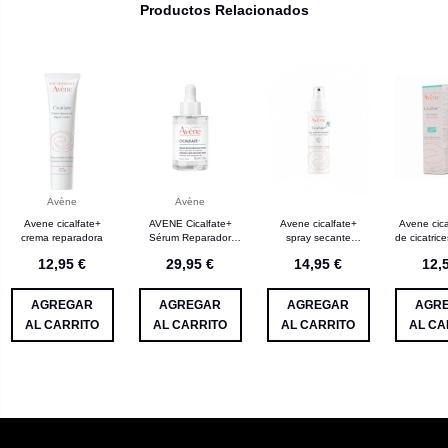
Productos Relacionados
Avène
Avène
Avene cicalfate+
AVENE Cicalfate+
Avene cicalfate+
Avene cica
crema reparadora
Sérum Reparador
spray secante
de cicatric
Intenso 30 ml
calmante 1 envase
30
12,95 €
29,95 €
14,95 €
12,
100 mL
AGREGAR
AGREGAR
AGREGAR
AGR
AL CARRITO
AL CARRITO
AL CARRITO
AL CA