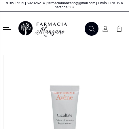
918517215
|
692326214
|
farmaciamanzano@gmail.com
| Envío GRATIS a
partir de 50€
Menú
Buscar
Mi Cuenta
Mi Ca
Buscar