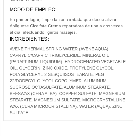
MODO DE EMPLEO:
En primer lugar, limpie la zona irritada que desee aliviar.
Aplíquese Cicalfate Crema reparadora de una a dos veces
al día, efectuando ligeros masajes.
INGREDIENTES:
AVENE THERMAL SPRING WATER (AVENE AQUA).
CAPRYLIC/CAPRIC TRIGLYCERIDE. MINERAL OIL
(PARAFFINUM LIQUIDUM). HYDROGENATED VEGETABLE
OIL. GLYCERIN. ZINC OXIDE. PROPYLENE GLYCOL.
POLYGLYCERYL-2 SESQUIISOSTEARATE. PEG-
22/DODECYL GLYCOL COPOLYMER. ALUMINUM
SUCROSE OCTASULFATE. ALUMINUM STEARATE.
BEESWAX (CERA ALBA). COPPER SULFATE. MAGNESIUM
STEARATE. MAGNESIUM SULFATE. MICROCRYSTALLINE
WAX (CERA MICROCRISTALLINA). WATER (AQUA). ZINC
SULFATE.