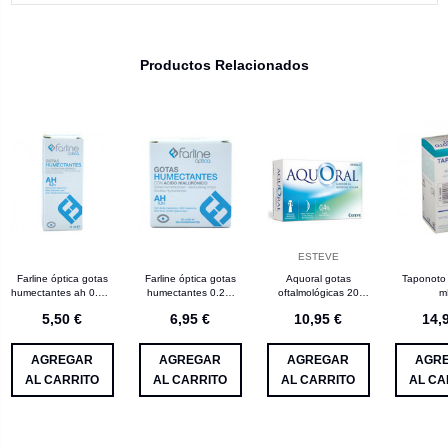
Productos Relacionados
ESTEVE
Farline óptica gotas
Farline óptica gotas
Aquoral gotas
Taponoto
humectantes ah 0.2%
humectantes 0.2%
oftalmológicas 20
m
gotas oftálmicas es
hialurónico gotas oftal
monodosis
5,50 €
6,95 €
10,95 €
14,
AGREGAR
AGREGAR
AGREGAR
AGR
AL CARRITO
AL CARRITO
AL CARRITO
AL CA