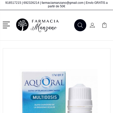
918517215
|
692326214
|
farmaciamanzano@gmail.com
| Envío GRATIS a
partir de 50€
Menú
Buscar
Mi Cuenta
Mi Ca
Buscar